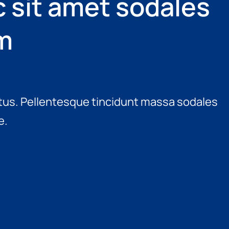
 sit amet sodales
m
uctus. Pellentesque tincidunt massa sodales
e.