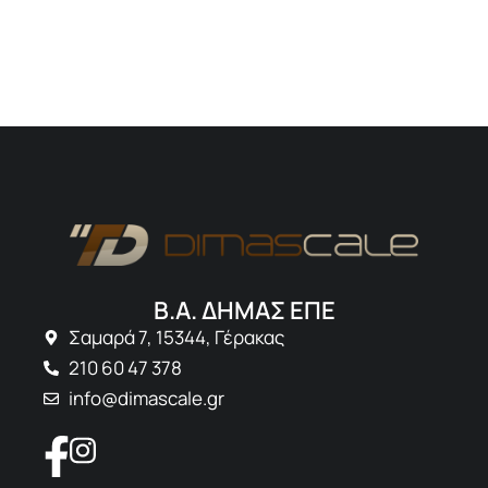
Β.Α. ΔΗΜΑΣ ΕΠΕ
Σαμαρά 7, 15344, Γέρακας
210 60 47 378
info@dimascale.gr