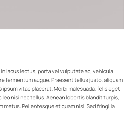
 In lacus lectus, porta vel vulputate ac, vehicula
uere fermentum augue. Praesent tellus justo, aliquam
culis ipsum vitae placerat. Morbi malesuada, felis eget
s leo nisi nec tellus. Aenean lobortis blandit turpis,
m metus. Pellentesque et quam nisi. Sed fringilla